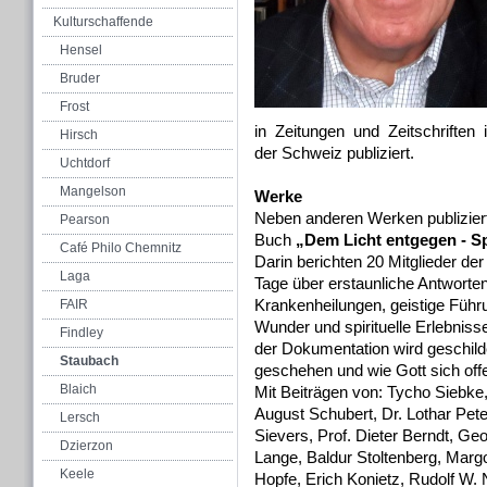
Kulturschaffende
Hensel
Bruder
Frost
in Zeitungen und Zeitschriften 
Hirsch
der Schweiz publiziert.
Uchtdorf
Mangelson
Werke
Neben anderen Werken publizier
Pearson
Buch
„Dem Licht entgegen - Sp
Café Philo Chemnitz
Darin berichten 20 Mitglieder der
Laga
Tage über erstaunliche Antworten
Krankenheilungen, geistige Führ
FAIR
Wunder und spirituelle Erlebniss
Findley
der Dokumentation wird geschild
Staubach
geschehen und wie Gott sich offe
Blaich
Mit Beiträgen von: Tycho Siebke, 
August Schubert, Dr. Lothar Pet
Lersch
Sievers, Prof. Dieter Berndt, G
Dzierzon
Lange, Baldur Stoltenberg, Margo
Keele
Hopfe, Erich Konietz, Rudolf W. 