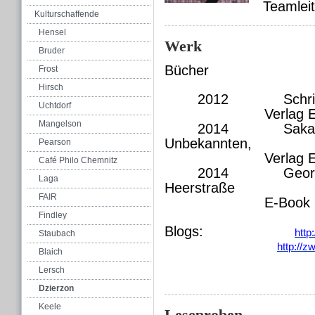
Teamleit
Kulturschaffende
Hensel
Werk
Bruder
Bücher
Frost
Hirsch
2012 Schritte
Uchtdorf
Verlag 
Mangelson
2014 Sakartvel
Unbekannten,
Pearson
Verlag E
Café Philo Chemnitz
2014 Georgien 
Laga
Heerstraße
FAIR
E-Book
Findley
Blogs:
http
Staubach
http://z
Blaich
Lersch
Dzierzon
Keele
Leseproben