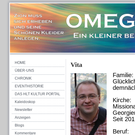
HOME
Vita
ÜBER-UNS
Famil
CHRONIK
Glücklic
EVENTHISTORIE
demnäch
DAS HLT KULTUR PORTAL
Kirc
Kaleidoskop
Missiona
Newsletter
Georgie
Anzeigen
Seit 20
Blogs
Beruf:
Kommentare