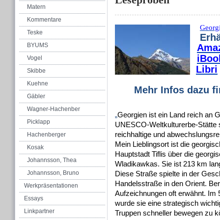
Matern
Kommentare
Georgi
Teske
Erhä
BYUMS
Ama
iBoo
Vogel
Libri
Skibbe
Kuehne
Mehr Infos dazu f
Gäbler
Wagner-Hachenber
„
Georgien ist ein Land reich an G
Picklapp
UNESCO-Weltkulturerbe-Stätte s
reichhaltige und abwechslungsre
Hachenberger
Mein Lieblingsort ist die georgis
Kosak
Hauptstadt Tiflis über die georg
Johannsson, Thea
Wladikawkas. Sie ist 213 km lan
Johannsson, Bruno
Diese Straße spielte in der Gesc
Handelsstraße in den Orient. Bere
Werkpräsentationen
Aufzeichnungen oft erwähnt. Im 
Essays
wurde sie eine strategisch wich
Linkpartner
Truppen schneller bewegen zu kö