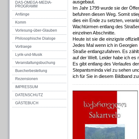
ausgebaut.
DAS-OMEGA-MEDIA-
PROGRAMM
Im Jahr 1799 wurde sie der Öffen
befuhren diesen Weg. Somit stieg
Anfänge
dies ein Ende zu setzten, veran
Komm
Wachtürmen entlang des Straßenv
Vorlesung-über-Glauben
einzelnen Abschnitte.
Philosophische Dialoge
Heute ist sie die einzigste offiz
Jedes Mal wenn ich in Georgien b
Vortraege
Straße entlangzufahren. Es zähl
Lyrik-und-Musik
auf der Welt. Leider habe ich es 
Veranstaltungsbuchung
Es gibt entlang des Verlaufes de
Stepantsminda viel zu sehen und 
Buecherbestellung
ich für Sie in diesem Bildband z
Rezensionen
IMPRESSUM
DATENSCHUTZ
GÄSTEBUCH