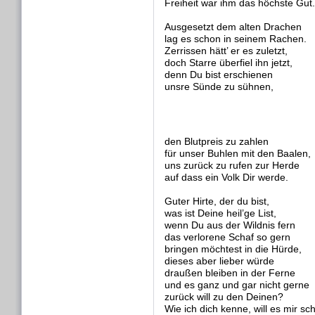
Freiheit war ihm das höchste Gut.
Ausgesetzt dem alten Drachen
lag es schon in seinem Rachen.
Zerrissen hätt’ er es zuletzt,
doch Starre überfiel ihn jetzt,
denn Du bist erschienen
unsre Sünde zu sühnen,
den Blutpreis zu zahlen
für unser Buhlen mit den Baalen,
uns zurück zu rufen zur Herde
auf dass ein Volk Dir werde.
Guter Hirte, der du bist,
was ist Deine heil’ge List,
wenn Du aus der Wildnis fern
das verlorene Schaf so gern
bringen möchtest in die Hürde,
dieses aber lieber würde
draußen bleiben in der Ferne
und es ganz und gar nicht gerne
zurück will zu den Deinen?
Wie ich dich kenne, will es mir sc