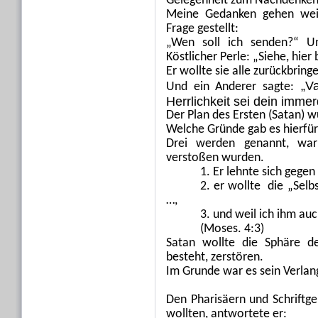
Gelegenheit zum Nachdenken
Meine Gedanken gehen weit
Frage gestellt:
„Wen soll ich senden?“ Un
Köstlicher Perle: „Siehe, hier
Er wollte sie alle zurückbring
„V
Und ein Anderer sagte:
Herrlichkeit sei dein immer
Der Plan des Ersten (Satan) 
Welche Gründe gab es hierfü
Drei werden genannt, wa
verstoßen wurden.
1. Er lehnte sich gegen
2. er wollte die „Selb
…,
3. und weil ich ihm au
(Moses. 4:3)
Satan wollte die Sphäre d
besteht, zerstören.
Im Grunde war es sein Verlang
Den Pharisäern und Schriftge
wollten, antwortete er: