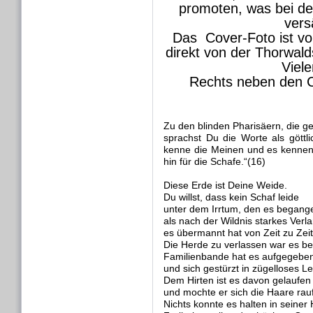
promoten, was bei der 
vers
Das Cover-Foto ist v
direkt von der Thorwal
Viele
Rechts neben den C
Zu den blinden Pharisäern,
die g
sprachst Du die Worte als göttl
kenne die Meinen
und es kenne
hin für die Schafe.“(16)
Diese Erde ist Deine Weide.
Du willst, dass kein Schaf leide
unter dem Irrtum, den es begang
als nach der Wildnis starkes Verl
es übermannt hat von Zeit zu Zeit
Die Herde zu verlassen war es ber
Familienbande hat es aufgegebe
und sich gestürzt in zügelloses L
Dem Hirten ist es davon gelaufen
und mochte er sich die Haare rau
Nichts konnte es halten in seiner 