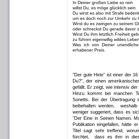
In Deiner großen Liebe so rein
willst Du, es möge glücklich sein.
Du wirst es also mit Strafe beden
um es doch noch zur Umkehr zu 
Wirst du es zwingen zu seinem G
oder schreckst Du gerade davor 
Wirst Du ihm letztlich Freiheit ge
zu führen eigenwillig wildes Lebe
Was ich von Deiner unendlich
erhabener Preis.
"Der gute Hirte" ist einer der 
Du?", der einen amerikanische
gefällt. Er zeigt, wie intensiv 
Hinzu kommt bei manchen Te
Sonetts. Bei der Übertragung 
beibehalten werden, weshalb s
weniger suggeriert, dass es si
"Der Eine in Seinen Namen. Mo
Publikation eingefallen, hätte e
Titel sagt sehr treffend, wo
fürchtet, dass es ihm in die