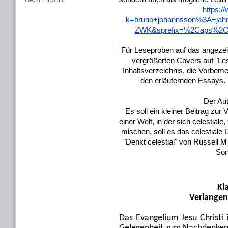
GÄSTEBUCH
https:/
k=bruno+johannsson%3A+jahr
ZWK&sprefix=%2Caps%2C1
Für Leseproben auf das angezeig
vergrößerten Covers auf "Le
Inhaltsverzeichnis, die Vorbem
den erläuternden Essays.
Der Aut
Es soll ein kleiner Beitrag zur 
einer Welt, in der sich celestiale,
mischen, soll es das celestiale
"Denkt celestial" von Russell 
Son
Kl
Verlangen
Das Evangelium Jesu Christi 