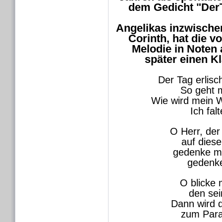
dem Gedicht "DerT
Angelikas inzwischen
Corinth, hat die 
Melodie in Noten
später einen K
Der Tag erlisc
So geht 
Wie wird mein 
Ich fal
O Herr, der
auf dies
gedenke me
gedenk
O blicke 
den sei
Dann wird d
zum Para