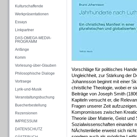
Kulturschaffende
Werkpräsentationen
Essays
Linkpartner
DAS-OMEGA-MEDIA-
PROGRAMM
Anfänge
Komm
Vorlesung-über-Glauben
Vorschläge für politisches Hand
Philosophische Dialoge
Ungleichheit, zur Stärkung der 
Johannsson beginnt mit einer Ski
Vortraege
christliche Theologie, wobei er si
Lyrik-und-Musik
Beiträge von Joseph Smith (1806 
Veranstaltungsbuchung
Kapiteln versucht er, die Relevan
Buecherbestellung
Fragen unserer Zeit aufzuzeigen.
Kompromisses zwischen Kreation
Rezensionen
Theorie über Materie, Geist und 
IMPRESSUM
Sozialwissenschaften einander nä
DATENSCHUTZ
NÄchstenliebe erweist sich nicht
sondern auch als mögliche Leitlin