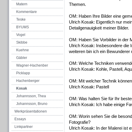
Themen.
Matern
Kommentare
OM: Haben Ihre Bilder eine gem
Teske
Ulrich Kosak: Eigentlich nur meine
BYUMS
Detailgenauigkeit meiner Bilder.
Vogel
OM: Haben Sie Vorbilder in der 
Skibbe
Ulrich Kosak: Insbesondere die 
Kuehne
weiteren bin ich ein Bewunderer 
Gäbler
OM: Welche Techniken verwend
Wagner-Hachenber
Ulrich Kosak: Kohle, Pastell, Aqu
Picklapp
OM: Mit welcher Technik können
Hachenberger
Ulrich Kosak: Pastell
Kosak
Johannsson, Thea
OM: Was halten Sie für Ihr best
Johannsson, Bruno
Ulrich Kosak: Ich habe einige Fa
Werkpräsentationen
OM: Worin sehen Sie die besonde
Essays
Fotografie?
Linkpartner
Ulrich Kosak: In der Malerei ist