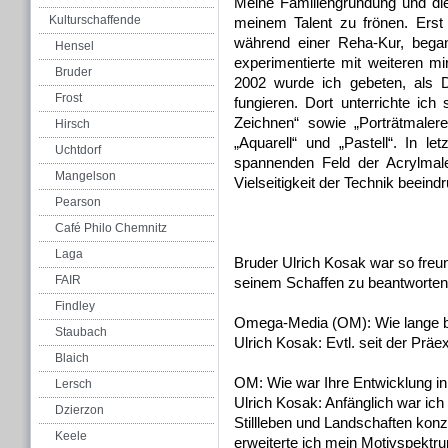
Meine Familiengründung und die
Kulturschaffende
meinem Talent zu frönen. Erst 
während einer Reha-Kur, began
Hensel
experimentierte mit weiteren m
Bruder
2002 wurde ich gebeten, als D
Frost
fungieren. Dort unterrichte ic
Zeichnen“ sowie „Porträtmalere
Hirsch
„Aquarell“ und „Pastell“. In l
Uchtdorf
spannenden Feld der Acrylmale
Mangelson
Vielseitigkeit der Technik beeindr
Pearson
Café Philo Chemnitz
Laga
Bruder Ulrich Kosak war so freund
FAIR
seinem Schaffen zu beantworten
Findley
Omega-Media (OM): Wie lange be
Staubach
Ulrich Kosak: Evtl. seit der Präe
Blaich
OM: Wie war Ihre Entwicklung in 
Lersch
Ulrich Kosak: Anfänglich war ich 
Dzierzon
Stillleben und Landschaften kon
Keele
erweiterte ich mein Motivspektru